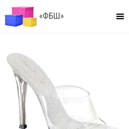
«ФБШ»
Показать меню