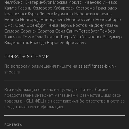
Челябинск
Екатеринбург
Москва
Иркутск
Иваново
Ижевск
Калуга
Казань
Кемерово
Хабаровск
Кострома
Краснодар
Красноярск
Курск
Липецк
Мурманск
Набережные челны
Нижний Новгород
Новокузнецк
Новороссийск
Новосибирск
Омск
Орел
Оренбург
Пенза
Пермь
Ростов-на-Дону
Рязань
Самара
Саранск
Саратов
Сочи
Санкт-Петербург
Тамбов
Тольятти
Томск
Тула
Тюмень
Тверь
Уфа
Ульяновск
Владимир
Владивосток
Вологда
Воронеж
Ярославль
СВЯЗАТЬСЯ С НАМИ
По вопросам размещения пишите на
sales@fitness-bikini-
shoes.ru
Вся информация о ценах на туфли для фитнес-бикини
предоставлена интернет-магазинами, разместившими свои
товары в ФБШ. ФБШ не несет какой-либо ответственности за
представленную информацию.
Контакты