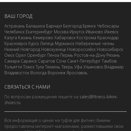
ВАШ ГОРОД
Астрахань
Балашиха
Барнаул
Белгород
Брянск
Чебоксары
Челябинск
Екатеринбург
Москва
Иркутск
Иваново
Ижевск
Калуга
Казань
Кемерово
Хабаровск
Кострома
Краснодар
Красноярск
Курск
Липецк
Мурманск
Набережные челны
Нижний Новгород
Новокузнецк
Новороссийск
Новосибирск
Омск
Орел
Оренбург
Пенза
Пермь
Ростов-на-Дону
Рязань
Самара
Саранск
Саратов
Сочи
Санкт-Петербург
Тамбов
Тольятти
Томск
Тула
Тюмень
Тверь
Уфа
Ульяновск
Владимир
Владивосток
Вологда
Воронеж
Ярославль
СВЯЗАТЬСЯ С НАМИ
По вопросам размещения пишите на
sales@fitness-bikini-
shoes.ru
Вся информация о ценах на туфли для фитнес-бикини
предоставлена интернет-магазинами, разместившими свои