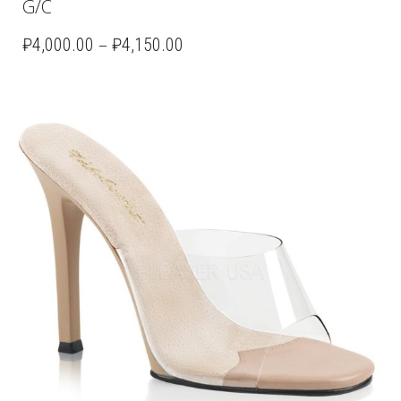
G/C
–
₽
4,000.00
₽
4,150.00