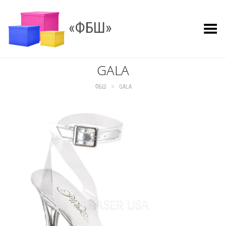
«ФБШ»
Показать меню
GALA
>
ФБШ
GALA