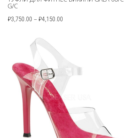
G/C
–
₽
3,750.00
₽
4,150.00