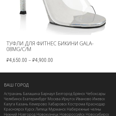
ТУФЛИ ДЛЯ ФИТНЕС БИКИНИ GALA-
08MG/C/M
–
₽
4,650.00
₽
4,900.00
ВАШ ГОРОД
Астрахань
Балашиха
Барнаул
Белгород
Брянск
Чебоксары
Челябинск
Екатеринбург
Москва
Иркутск
Иваново
Ижевск
Калуга
Казань
Кемерово
Хабаровск
Кострома
Краснодар
Красноярск
Курск
Липецк
Мурманск
Набережные челны
Нижний Новгород
Новокузнецк
Новороссийск
Новосибирск