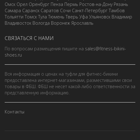
Омск
Орел
Оренбург
Пенза
Пермь
Ростов-на-Дону
Рязань
Самара
Саранск
Саратов
Сочи
Санкт-Петербург
Тамбов
Тольятти
Томск
Тула
Тюмень
Тверь
Уфа
Ульяновск
Владимир
Владивосток
Вологда
Воронеж
Ярославль
СВЯЗАТЬСЯ С НАМИ
По вопросам размещения пишите на
sales@fitness-bikini-
shoes.ru
Вся информация о ценах на туфли для фитнес-бикини
предоставлена интернет-магазинами, разместившими свои
товары в ФБШ. ФБШ не несет какой-либо ответственности за
представленную информацию.
Контакты