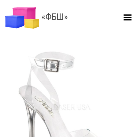
«ФБШ»
Показать меню