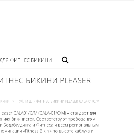
Посик
ДЛЯ ФИТНЕС БИКИНИ
ИТНЕС БИКИНИ PLEASER
>
ИКИНИ
ТУФЛИ ДЛЯ ФИТНЕС БИКИНИ PLEASER GALA-01/C/M
leaser GALA01/C/M (GALA-01/C/M) – стандарт для
аниях бикинисток. Соответствуют требованиям
 Бодибилдинга и Фитнеса и всем региональным
оминации «Fitness Bikini» по высоте каблука и