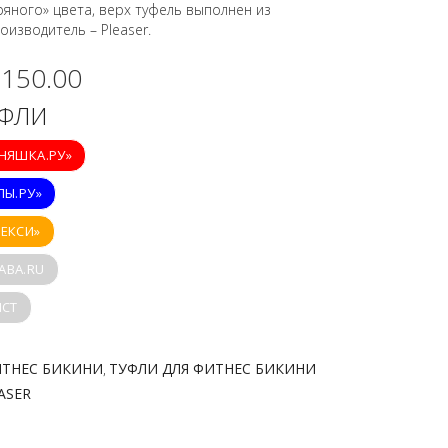
яного» цвета, верх туфель выполнен из
оизводитель – Pleaser.
,150.00
УФЛИ
ИНЯШКА.РУ»
ПЫ.РУ»
СЕКСИ»
ABA.RU
ICT
ИТНЕС БИКИНИ
ТУФЛИ ДЛЯ ФИТНЕС БИКИНИ
,
ASER