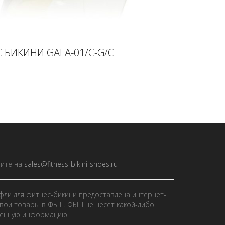
 БИКИНИ GALA-01/C-G/C
ите на
sales@fitness-bikini-shoes.ru
фли для фитнес-бикини предоставлена интернет-
вои товары в ФБШ. ФБШ не несет какой-либо
ленную информацию.