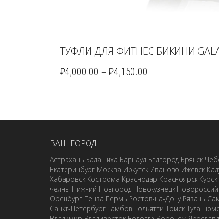
ТУФЛИ ДЛЯ ФИТНЕС БИКИНИ GALA-
–
₽
4,000.00
₽
4,150.00
ВАШ ГОРОД
Астрахань
Балашиха
Барнаул
Белгород
Брянск
Чеб
Екатеринбург
Москва
Иркутск
Иваново
Ижевск
Кал
Хабаровск
Кострома
Краснодар
Красноярск
Курск
челны
Нижний Новгород
Новокузнецк
Новороссий
Оренбург
Пенза
Пермь
Ростов-на-Дону
Рязань
Са
Санкт-Петербург
Тамбов
Тольятти
Томск
Тула
Тюм
Владимир
Владивосток
Вологда
Воронеж
Ярослав