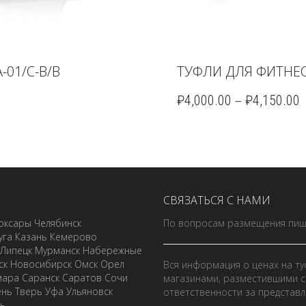
01/C-B/B
ТУФЛИ ДЛЯ ФИТНЕС
–
₽
4,000.00
₽
4,150.00
СВЯЗАТЬСЯ С НАМИ
оксары
Челябинск
По вопросам размещения пиш
уга
Казань
Кемерово
Липецк
Мурманск
Набережные
ск
Новосибирск
Омск
Орел
Вся информация о ценах на ту
мара
Саранск
Саратов
Сочи
магазинами, разместившими с
ень
Тверь
Уфа
Ульяновск
ответственности за представ
ль