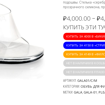
подошвы. Стелька «серебр
прозрачного силикона, пр
₽
4,000.00
₽
4
–
КУПИТЬ ЭТИ Т
КУПИТЬ ЗА 4000 В «БИК
КУПИТЬ ЗА 4150 В «СТРИ
КУПИТЬ ЗА 4149 В «ФИЛ
НЕТ В НАЛИЧИИ В KOOLB
НЕТ В НАЛИЧИИ В FITADD
GALA01/C/M
АРТИКУЛ:
ОБУВЬ ДЛЯ Ф
КАТЕГОРИИ:
GALA
GALA-01
PLE
МЕТКИ:
,
,