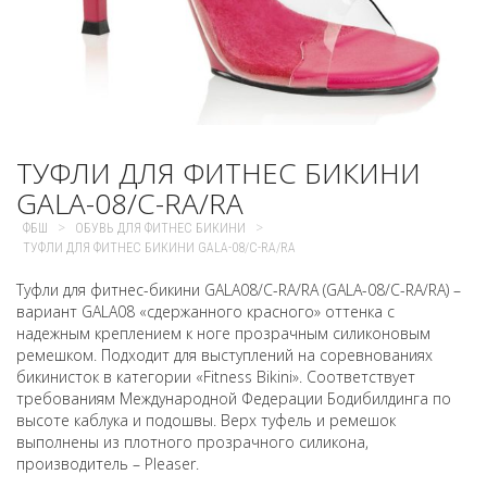
ТУФЛИ ДЛЯ ФИТНЕС БИКИНИ
GALA-08/C-RA/RA
>
>
ФБШ
ОБУВЬ ДЛЯ ФИТНЕС БИКИНИ
ТУФЛИ ДЛЯ ФИТНЕС БИКИНИ GALA-08/C-RA/RA
Туфли для фитнес-бикини GALA08/C-RA/RA (GALA-08/C-RA/RA) –
вариант GALA08 «сдержанного красного» оттенка с
надежным креплением к ноге прозрачным силиконовым
ремешком. Подходит для выступлений на соревнованиях
бикинисток в категории «Fitness Bikini». Соответствует
требованиям Международной Федерации Бодибилдинга по
высоте каблука и подошвы. Верх туфель и ремешок
выполнены из плотного прозрачного силикона,
производитель – Pleaser.