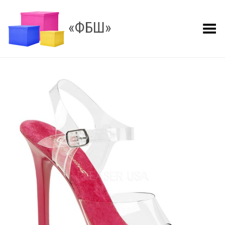
«ФБШ»
Показать меню