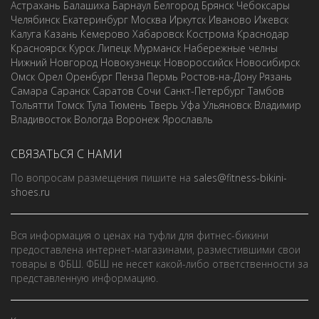
Астрахань
Балашиха
Барнаул
Белгород
Брянск
Чебоксары
Челябинск
Екатеринбург
Москва
Иркутск
Иваново
Ижевск
Калуга
Казань
Кемерово
Хабаровск
Кострома
Краснодар
Красноярск
Курск
Липецк
Мурманск
Набережные челны
Нижний Новгород
Новокузнецк
Новороссийск
Новосибирск
Омск
Орел
Оренбург
Пенза
Пермь
Ростов-на-Дону
Рязань
Самара
Саранск
Саратов
Сочи
Санкт-Петербург
Тамбов
Тольятти
Томск
Тула
Тюмень
Тверь
Уфа
Ульяновск
Владимир
Владивосток
Вологда
Воронеж
Ярославль
СВЯЗАТЬСЯ С НАМИ
По вопросам размещения пишите на
sales@fitness-bikini-
shoes.ru
Вся информация о ценах на туфли для фитнес-бикини
предоставлена интернет-магазинами, разместившими свои
товары в ФБШ. ФБШ не несет какой-либо ответственности за
представленную информацию.