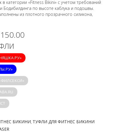
в категории «Fitness Bikini» с учетом требований
 Бодибилдинга по высоте каблука и подошвы.
ыполнены из плотного прозрачного силикона,
,150.00
УФЛИ
ИНЯШКА.РУ»
ПЫ.РУ»
 «ФИЛСЕКСИ»
ABA.RU
ICT
ИТНЕС БИКИНИ
ТУФЛИ ДЛЯ ФИТНЕС БИКИНИ
,
ASER