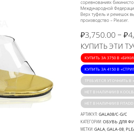
соревнованиях бикинисток 
Международной Федерации
Верх туфель и ремешок в
производство – Pleaser.
₽
3,750.00
₽
4
–
КУПИТЬ ЭТИ Т
КУПИТЬ ЗА 3750 В «БИК
КУПИТЬ ЗА 4150 В «СТРИ
ТРЕБУЕТСЯ УТОЧНИТЬ В
НЕТ В НАЛИЧИИ В KOOLB
НЕТ В НАЛИЧИИ В FITADD
GALA08/C-G/C
АРТИКУЛ:
ОБУВЬ ДЛЯ Ф
КАТЕГОРИИ:
GALA
GALA-08
PLE
МЕТКИ:
,
,