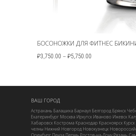
БОСОНОЖКИ ДЛЯ ФИТНЕС БИКИНИ 
–
₽
3,750.00
₽
5,750.00
ВАШ ГОРОД
Астрахань
Балашиха
Барнаул
Белгород
Брянск
Чеб
Екатеринбург
Москва
Иркутск
Иваново
Ижевск
Кал
Хабаровск
Кострома
Краснодар
Красноярск
Курск
челны
Нижний Новгород
Новокузнецк
Новороссий
Оренбург
Пенза
Пермь
Ростов-на-Дону
Рязань
Са