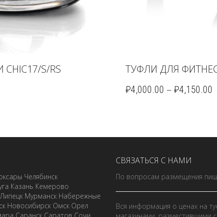
CHIC17/S/RS
ТУФЛИ ДЛЯ ФИТНЕС
–
₽
4,000.00
₽
4,150.00
СВЯЗАТЬСЯ С НАМИ
оксары
Челябинск
По вопросам размещения пиш
уга
Казань
Кемерово
Липецк
Мурманск
Набережные
ск
Новосибирск
Омск
Орел
Вся информация о ценах на ту
мара
Саранск
Саратов
Сочи
магазинами, разместившими с