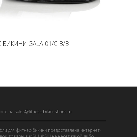
 БИКИНИ GALA-01/C-B/B
ите на
sales@fitness-bikini-shoes.ru
фли для фитнес-бикини предоставлена интернет-
вои товары в ФБШ. ФБШ не несет какой-либо