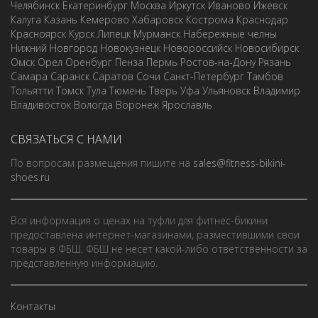
Челябинск
Екатеринбург
Москва
Иркутск
Иваново
Ижевск
Калуга
Казань
Кемерово
Хабаровск
Кострома
Краснодар
Красноярск
Курск
Липецк
Мурманск
Набережные челны
Нижний Новгород
Новокузнецк
Новороссийск
Новосибирск
Омск
Орел
Оренбург
Пенза
Пермь
Ростов-на-Дону
Рязань
Самара
Саранск
Саратов
Сочи
Санкт-Петербург
Тамбов
Тольятти
Томск
Тула
Тюмень
Тверь
Уфа
Ульяновск
Владимир
Владивосток
Вологда
Воронеж
Ярославль
СВЯЗАТЬСЯ С НАМИ
По вопросам размещения пишите на
sales@fitness-bikini-
shoes.ru
Вся информация о ценах на туфли для фитнес-бикини
предоставлена интернет-магазинами, разместившими свои
товары в ФБШ. ФБШ не несет какой-либо ответственности за
представленную информацию.
Контакты