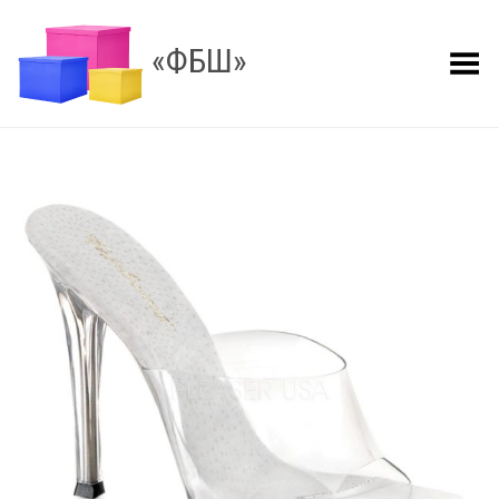
«ФБШ»
Показать меню