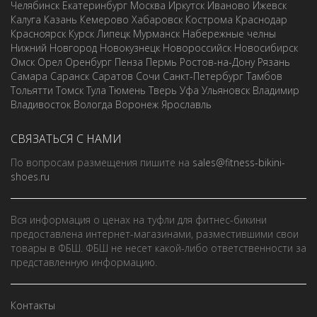
Челябинск
Екатеринбург
Москва
Иркутск
Иваново
Ижевск
Калуга
Казань
Кемерово
Хабаровск
Кострома
Краснодар
Красноярск
Курск
Липецк
Мурманск
Набережные челны
Нижний Новгород
Новокузнецк
Новороссийск
Новосибирск
Омск
Орел
Оренбург
Пенза
Пермь
Ростов-на-Дону
Рязань
Самара
Саранск
Саратов
Сочи
Санкт-Петербург
Тамбов
Тольятти
Томск
Тула
Тюмень
Тверь
Уфа
Ульяновск
Владимир
Владивосток
Вологда
Воронеж
Ярославль
СВЯЗАТЬСЯ С НАМИ
По вопросам размещения пишите на
sales@fitness-bikini-
shoes.ru
Вся информация о ценах на туфли для фитнес-бикини
предоставлена интернет-магазинами, разместившими свои
товары в ФБШ. ФБШ не несет какой-либо ответственности за
представленную информацию.
Контакты