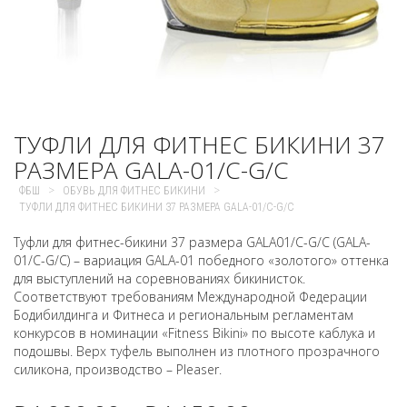
ТУФЛИ ДЛЯ ФИТНЕС БИКИНИ 37
РАЗМЕРА GALA-01/C-G/C
>
>
ФБШ
ОБУВЬ ДЛЯ ФИТНЕС БИКИНИ
ТУФЛИ ДЛЯ ФИТНЕС БИКИНИ 37 РАЗМЕРА GALA-01/C-G/C
Туфли для фитнес-бикини 37 размера GALA01/C-G/C (GALA-
01/C-G/C) – вариация GALA-01 победного «золотого» оттенка
для выступлений на соревнованиях бикинисток.
Соответствуют требованиям Международной Федерации
Бодибилдинга и Фитнеса и региональным регламентам
конкурсов в номинации «Fitness Bikini» по высоте каблука и
подошвы. Верх туфель выполнен из плотного прозрачного
силикона, производство – Pleaser.