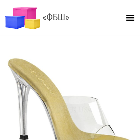
«ФБШ»
Показать меню