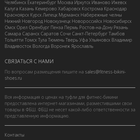
Челябинск
Екатеринбург
Москва
Иркутск
Иваново
Ижевск
Калуга
Казань
Кемерово
Хабаровск
Кострома
Краснодар
Красноярск
Курск
Липецк
Мурманск
Набережные челны
Нижний Новгород
Новокузнецк
Новороссийск
Новосибирск
Омск
Орел
Оренбург
Пенза
Пермь
Ростов-на-Дону
Рязань
Самара
Саранск
Саратов
Сочи
Санкт-Петербург
Тамбов
Тольятти
Томск
Тула
Тюмень
Тверь
Уфа
Ульяновск
Владимир
Владивосток
Вологда
Воронеж
Ярославль
СВЯЗАТЬСЯ С НАМИ
По вопросам размещения пишите на
sales@fitness-bikini-
shoes.ru
Вся информация о ценах на туфли для фитнес-бикини
предоставлена интернет-магазинами, разместившими свои
товары в ФБШ. ФБШ не несет какой-либо ответственности за
представленную информацию.
Контакты