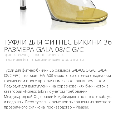
ТУФЛИ ДЛЯ ФИТНЕС БИКИНИ 36
РАЗМЕРА GALA-08/C-G/C
>
>
ФБШ
ОБУВЬ ДЛЯ ФИТНЕС БИКИНИ
ТУФЛИ ДЛЯ ФИТНЕС БИКИНИ 36 РАЗМЕРА GALA-08/C-G/C
Туфли для фитнес-бикини 36 размера GALA08/C-G/C (GALA-
08/C-G/C) – вариант GALA08 «золотого» оттенка с надежным
креплением к ноге прозрачным силиконовым ремешком.
Подходит для выступлений на соревнованиях бикинисток в
категории «Fitness Bikini» с учетом требований
Международной Федерации Бодибилдинга по высоте каблука
и подошвы. Верх туфель и ремешок выполнены из плотного
прозрачного силикона, производство – Pleaser.