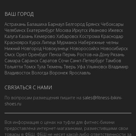
ВАШ ГОРОД
Астрахань
Балашиха
Барнаул
Белгород
Брянск
Чебоксары
Челябинск
Екатеринбург
Москва
Иркутск
Иваново
Ижевск
Калуга
Казань
Кемерово
Хабаровск
Кострома
Краснодар
Красноярск
Курск
Липецк
Мурманск
Набережные челны
Нижний Новгород
Новокузнецк
Новороссийск
Новосибирск
Омск
Орел
Оренбург
Пенза
Пермь
Ростов-на-Дону
Рязань
Самара
Саранск
Саратов
Сочи
Санкт-Петербург
Тамбов
Тольятти
Томск
Тула
Тюмень
Тверь
Уфа
Ульяновск
Владимир
Владивосток
Вологда
Воронеж
Ярославль
СВЯЗАТЬСЯ С НАМИ
По вопросам размещения пишите на
sales@fitness-bikini-
shoes.ru
Вся информация о ценах на туфли для фитнес-бикини
предоставлена интернет-магазинами, разместившими свои
товары в ФБШ. ФБШ не несет какой-либо ответственности за