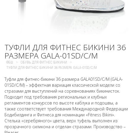
ТУФЛИ ДЛЯ ФИТНЕС БИКИНИ 36
РАЗМЕРА GALA-01SD/C/M
>
>
ФБШ
ОБУВЬ ДЛЯ ФИТНЕС БИКИНИ
ТУФЛИ ДЛЯ ФИТНЕС БИКИНИ 36 РАЗМЕРА GALA-01SD/C/M
Туфли для фитнес-бикини 36 размера GALA01SD/C/M (GALA-
01SD/C/M) – эффектная вариация классической модели со
стразами для выступлений на соревнованиях бикинисток.
Подходит под требования региональных и клубных
регламентов конкурсов по высоте каблука и подошвы, а
также соответствует требования Международной Федерации
Бодибилдинга и Фитнеса для номинации «Fitness Bikini».
Стелька «серебряного» цвета, верх туфель выполнен из
прозрачного силикона и отделан стразами. Производство –
Pleaser.