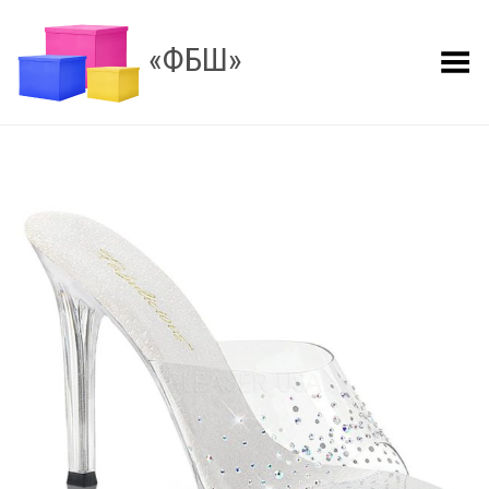
«ФБШ»
Показать меню