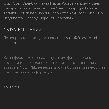
Омск
Орел
Оренбург
Пенза
Пермь
Ростов-на-Дону
Рязань
Самара
Саранск
Саратов
Сочи
Санкт-Петербург
Тамбов
Тольятти
Томск
Тула
Тюмень
Тверь
Уфа
Ульяновск
Владимир
Владивосток
Вологда
Воронеж
Ярославль
СВЯЗАТЬСЯ С НАМИ
По вопросам размещения пишите на
sales@fitness-bikini-
shoes.ru
Вся информация о ценах на туфли для фитнес-бикини
предоставлена интернет-магазинами, разместившими свои
товары в ФБШ. ФБШ не несет какой-либо ответственности за
представленную информацию.
Контакты