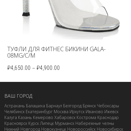
ТУФЛИ ДЛЯ ФИТНЕС БИКИНИ GALA-
08MG/C/M
–
₽
4,650.00
₽
4,900.00
ВАШ ГОРОД
Астрахань
Балашиха
Барнаул
Белгород
Брянск
Чебоксары
Челябинск
Екатеринбург
Москва
Иркутск
Иваново
Ижевск
Калуга
Казань
Кемерово
Хабаровск
Кострома
Краснодар
Красноярск
Курск
Липецк
Мурманск
Набережные челны
Нижний Новгород
Новокузнецк
Новороссийск
Новосибирск