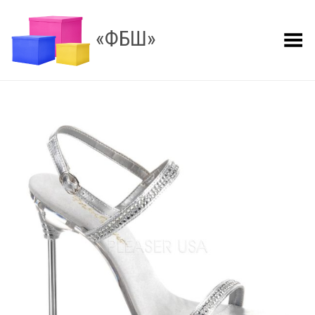
«ФБШ»
Показать меню