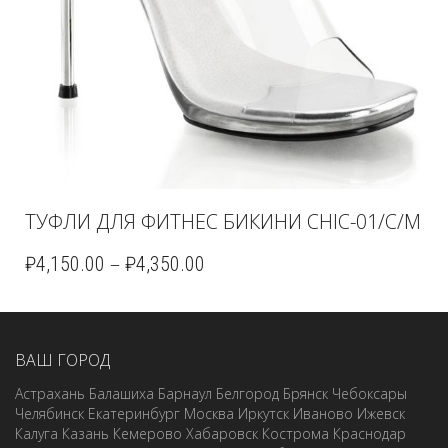
ТУФЛИ ДЛЯ ФИТНЕС БИКИНИ CHIC-01/C/M
–
₽
4,150.00
₽
4,350.00
ВАШ ГОРОД
Астрахань
Балашиха
Барнаул
Белгород
Брянск
Чебоксары
Челябинск
Екатеринбург
Москва
Иркутск
Иваново
Ижевск
Калуга
Казань
Кемерово
Хабаровск
Кострома
Краснодар