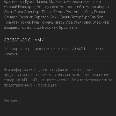
Красноярск
Курск
Липецк
Мурманск
Набережные челны
Нижний Новгород
Новокузнецк
Новороссийск
Новосибирск
Омск
Орел
Оренбург
Пенза
Пермь
Ростов-на-Дону
Рязань
Самара
Саранск
Саратов
Сочи
Санкт-Петербург
Тамбов
Тольятти
Томск
Тула
Тюмень
Тверь
Уфа
Ульяновск
Владимир
Владивосток
Вологда
Воронеж
Ярославль
СВЯЗАТЬСЯ С НАМИ
По вопросам размещения пишите на
sales@fitness-bikini-
shoes.ru
Вся информация о ценах на туфли для фитнес-бикини
предоставлена интернет-магазинами, разместившими свои
товары в ФБШ. ФБШ не несет какой-либо ответственности за
представленную информацию.
Контакты